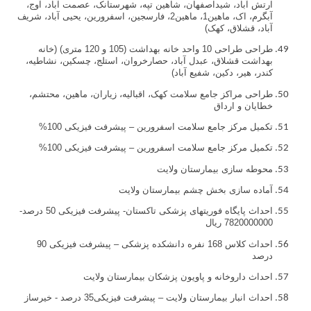
ارتش آباد، شیداصفهان، شاهین تپه، شهرستانک، عصمت آباد، آوج،
آبگرم، اک، ماهین1، ماهین2، فارسجین، اسفرورین، یحیی آباد، شریف
آباد، قشلاق، کهک)
طراحی طراحی 10 واحد خانه بهداشت (105 و 120 متری) (خانه
بهداشت قشلاق، عبدل آباد، حصارخروان، استلج، چسکین، نشاطیه،
کندر، هیر، دکین، شفیع آباد)
طراحی مراکز جامع سلامت کهک، اقبالیه، زیاران، ماهین، محتشم،
خطایان و ارداق
تکمیل مرکز جامع سلامت اسفرورین – پیشرفت فیزیکی 100%
تکمیل مرکز جامع سلامت اسفرورین – پیشرفت فیزیکی 100%
محوطه سازی بیمارستان ولایت
آماده سازی بخش چشم بیمارستان ولایت
احداث پایگاه فوریتهای پزشکی تاکستان- پیشرفت فیزیکی 50 درصد-
7820000000 ريال
احداث کلاس 168 نفره دانشکده پزشکی – پیشرفت فیزیکی 90
درصد
احداث داروخانه و پاویون پزشکان بیمارستان ولایت
احداث انبار بیمارستان ولایت – پیشرفت فیزیکی35 درصد - خیرساز