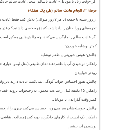
اگر «وقت زیاد با موبایل» عادت ناسالم است، عادت سالم جایگزین
مرحله ۲: انجام عادت سالم (طی یک هفته)
از روز شنبه تا جمعه (یا هر ۷ روز متوالی) تلاش کنید فقط عادت سالم را انجام دهید و عادت ناسالم را ترک کنید.
تجربه‌های روزانه‌تان را یادداشت کنید (چه حسی داشتید؟ چقدر 
اگر عادت سالم را جایگزین می‌کنند، چه چالش‌هایی ممکن است پ
کمتر نوشابه خوردن:
چالش: هوس شیرینی یا طعم نوشابه.
راهکار: نوشیدن آب با طعم‌دهنده‌های طبیعی (مثل لیمو، خیار)، 
زودتر خوابیدن:
چالش: هنوز احساس خواب‌آلودگی نمی‌کنند، عادت دارند دیر وقت 
راهکار: ۱۵ دقیقه قبل از ساعت معمول به رختخواب بروند، فضای اتاق را آرام و تاریک کنند، از موبایل و تلویزیون حداقل ۱ ساعت قبل پرهیز کنند.
کمتر وقت گذراندن با موبایل:
چالش: حوصله‌شان سر می‌رود، احساس می‌کنند چیزی را از دس
راهکار: یک لیست از کارهای جایگزین تهیه کنند (مطالعه، نقاشی
نوشیدن آب بیشتر: