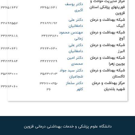
وادث و
دکتر یوسف
ی استان
33651641
33651647
اکبری
 درمان
دکتر علی
32892557
32899192
دامغانیان
 درمان
مهندس محمود
34623818
34623820
زمانی
 درمان
دکتر ع
لی
32240641
32240640
دامغانیان
 درمان
دکتر امین
34224684
34222229
محمدی
 درمان
دکتر سید جواد
35223000
35230203
شجاعیان
 درمان
دکتر
سلماز
33670035-
33664060
کلهر
36
اه علوم پزشکی و خدمات بهداشتی درمانی قزوین