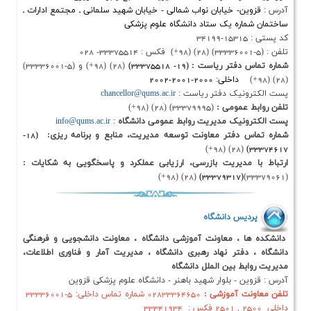
خیابان نواب شمالی - خیابان شهید سلمانی ـ مجتمع ادارات ـ
 یک ستاد دانشگاه علوم پزشکی
فتر ریاست :
(
19- 33375518)
(28) (98+) و (5-33336001)
ی: 2000-2001-2002
ک دفتر ریاست :
chancellor@qums.ac.ir
ومی :
(33379995) (28) (98+)
 مدیریت روابط عمومی دانشگاه
:
info@qums.ac.ir
فتر معاونت توسعه مدیریت، منابع و برنامه ریزی:
(
18-
ریت بازرسی، ارزیابی عملکرد و پاسخگویی به شکایات :
(28) (98+)
33379317
دانشگاه
 معاونت آموزشی دانشگاه ، معاونت دانشجویی و فرهنگی
ر نهاد رهبری دانشگاه ، مدیریت آمار و فناوری اطلاعات،
بین الملل دانشگاه
 بلوار شهید باهنر - دانشگاه علوم پزشکی قزوین
آموزشی :
02833364650 شماره تماس داخلی: 5-33336001