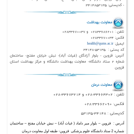
ت بهداشت
health@qu
 بلوار آزادگان (غیاث آباد)- نبش خیابان مفتح- ساختمان
 ستاد دانشگاه- معاونت بهداشت دانشگاه و مرکز بهداشت استان
 درمان
 بلوار میر داماد ( غیاث آباد) – نبش خیابان مفتح – ساختمان
انشگاه علوم پزشکی قزوین- طبقه اول معاونت درمان