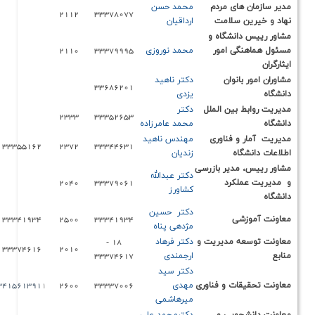
ای مردم
محمد حسن
2112
33378077
سلامت
ارداقیان
نشگاه و
ی امور
محمد نوروزی
33379995
2110
نوان
دکتر ناهید
33686201
یزدی
بین الملل
دکتر
2333
33352653
محمد عامرزاده
 فناوری
مهندس ناهید
33355162
2372
33344631
ه
زندیان
دیر بازرسی
دکتر
عبدالله
کرد
33379061
2040
کشاورز
دکتر
حسین
ی
33341934
2500
33341934
مژدهی پناه
 مدیریت و
دکتر فرهاد
18 -
33374616
2010
ارجمندی
33374617
دکتر سید
ت و فناوری
مهدی
33337006
2600
1
341561391
میرهاشمی