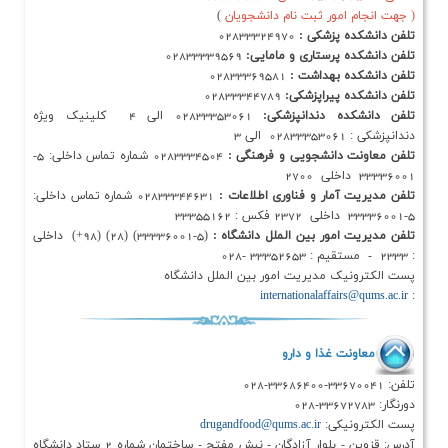
مور ثبت نام دانشجویان
)
پزشکی :
02833324970
رستاری و مامایی:
02833339569
بهداشت :
02833369581
پیراپزشکی:
02833344789
 دندانپزشکی:
02833353061 الی 4 کلینیک ویژه
دانشجویی و فرهنگی :
0283334504 شماره تماس داخلی: 5-
ار و فناوری اطلاعات :
02833344631 شماره تماس داخلی:
ور بین الملل دانشگاه :
(5-33336001) (28) (98+) داخلی
 مدیریت امور بین الملل دانشگاه
internationalaff
غذا و دارو
كي:
drugandfood@qums.ac.ir
آدرس: قزوین - بلوار آزادگان - نبش مفتح - ساختمان شماره 2 ستاد دانشگاه