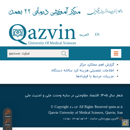
EN
العربیه
گزارش اهم عملکرد مرکز
اطلاعات تفصیلی هزینه کرد سالانه دستگاه
جزییات مرتبط با قراردادها
شعار سال ۱۴۰۵: اقتصاد مقاومتی در سایه وحدت ملی و امنیت ملی
Copyright 2013 All Rights Reserved qums.ac.ir ©
Qazvin University of Medical Sciences, Qazvin, Iran
آخرین بروزرسانی سایت : 1405/05/14 08:51