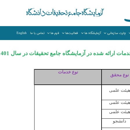
چارت سازمانی
آزمایشگاه ها
فعالیت‌ها
فرم ها
تماس با ما
English
مات ارائه شده در آزمایشگاه جامع تحقیقات در سال 1401
نوع خدمات
نوع محقق
یئت علمی
یئت علمی
یئت علمی
دانشجو