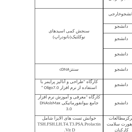
نشجوخارجی
دانشجو
سنجش کمی اسیدهای
نوکلئیک(نانودراپ)
دانشجو
دانشجو
دانشجو
سنتز
cDNA
کارگاه "طراحی و آنالیز پرایمر با
دانشجو
استفاده از نرم افزار
"
Oligo7.0
کارگاه
معرفی و آموزش نرم افزار
“
دانشجو
جامع بیوانفورماتیکی
DNAsisMax
3.0
رکزمطالعات
خوانش تست های الایزا شامل
هورت سلامت
TSH.FSH.LH.T4.T3.PSA.Prolactin
کارکنان
.Vit D