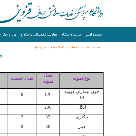
صفحه اصلي
سایت دانشگاه
معاونت تحقیقات و فناوری
درباره مرکز
فعالیت‌ها
خدمات ارائه شده در سال1401
/
خد
تعداد
نوع نمونه
تعداد خدمت
نمونه
خون بیماران کووید
120
8
ه
19
انگل
200
ه
باکتری
32
2
ه
خون
30
8