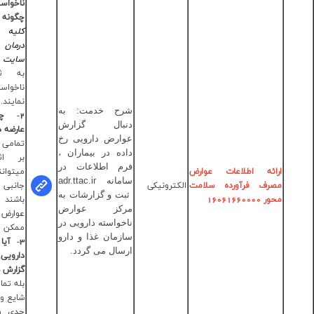
ناخواسته دارویی
چگونه است؟
کلیه اعضای کادر
درمان می توانند در
سایت
adr.ttac.ir
اقدام
به ثبت عوارض
ناخواسته دارویی
نمایند.
ح خدمت: به
2- چه داروهایی
دکتر فاطمه
نبال گزارش
عارضه دارند؟
سادات حاجی
ارض دارویی رخ
تمامی دارو ها علاوه
سیدتقیا
ده در بیماران ،
بر اثرات درمانی
دکتر
م اطلاعات در
میتوانند عوارض
محمدحسین
عدم
مانه
adr.ttac.ir
جانبی نیز داشته
حیدری
مصداق
ت و گزارشات به
باشند ولی این
رکز عوارض
عوارض در افراد کمی
مستقیم:
خواسته دارویی در
ممکن است بروز کند.
028-
زمان غذا و دارو
3- آیا عوارض شایع
33684451
سال می گردد.
دارویی نیز قابل
گزارش هست؟
بله تمامی عوارض چه
شایع و بی خطر و چه
جدی و تهدیدکننده