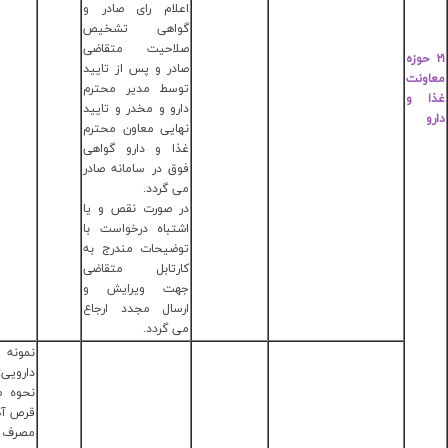
لام رای صادر و
:
33689103-
واهی تشخیص
028
احیت متقاضی
در و پس از تایید
سط مدیر محترم
رو و مخدر و تایید
ایی معاون محترم
ا و دارو گواهی
ق در سامانه صادر
 گردد.
 صورت نقص و یا
تباه درخواست با
ضیحات مندرج به
رتابل متقاضی
ت ویرایش و
سال مجدد ارجاع
 گردد.
نمونه سوالات
دارویی:
نحوه صحیح مصرف
قرص آهن چیست؟
مصرف با معده خالی