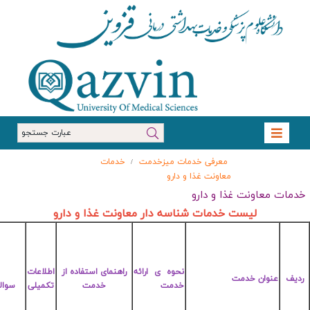
دمات
نت غذا و دارو
شماره تماس
و نام واحد
SLA
پاسخگوی
بیانیه
اهنمای استفاده از
اطلاعات
FAQ
خدمت
آدرس
سطح
رسید
خدمت
تکمیلی
سوالات متداول
(پیش شماره
خدمت
توافق
028)
خدمت