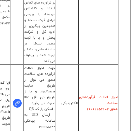
 فرآورده های تماس
بر فرآورده های
فته و کارشناس
طبیعی، سنتی و
بوطه با بررسی
مکمل با شماره تماس
احل ثبت نسخه و
33663844
چنین پیگیری از
اره کل و شرکت
ش و یا با ثبت
دد نسخه در
مانه حامی، مشکل
جاد شده را یرطرف
 کند.
ت احراز اصالت
آورده های سلامت
ور می توان از
آیا کدهای درج شده
ریق سایت
روی محصول معتبر
دکتر فاطمه
http://ttac.ir و یا از
می باشد؟
سادات حاجی
طریق نرم افزار ttac
برای تعیین اعتبار از
سیدتقیا
رت می پذیرد.
طریق سایت
مستقیم:
اسکن بار کد QR
028-
http://ttac.ir و یا از
- ارسال UID به
33684451
طریق نرم افزار ttac
مانه پیامکی
صورت می پذیرد.
200088