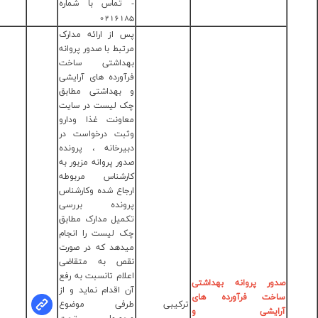
تماس با شماره
02161
 از ارائه مدارک
تبط با صدور پروانه
داشتی ساخت
آورده های آرایشی
بهداشتی مطابق
 لیست در سایت
اونت غذا ودارو
بت درخواست در
یرخانه ، پرونده
ور پروانه مزبور به
رشناس مربوطه
جاع شده وکارشناس
ونده بررسی
مهندس
میل مدارک مطابق
مریم نصیری
 لیست را انجام
کارشناس
دهد که در صورت
مواد غذایی
ص به متقاضی
وبهداشتی
لام تانسبت به رفع
کلیه پرسنل
 اقدام نماید و از
شاغل در اداره
رفی موضوع
نظارت برمواد