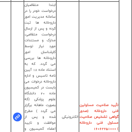
تدا متقاضیان
خواست خودر را در
مانه مدیریت امور
روخانه ها ثبت
ده و پس از ارسال
خواست متقاضی،
ارک و مستندات
رد نیاز توسط
رشناسان امور
روخانه ها بررسی
 گردد. که به
استناد ماده 18 آیین
مه تاسیس و اداره
روخانه درخوات می
یست در کمیسیون
ماده 20 دانشگاه
وم پزشکی (که
مهندس
ورت ماهانه برگزار
پریسا
 گردد ) مطرح
عبدالهی
ده و پس از
مهندس
افقت و تایید
زینب صالحی
ضاء کمیسیون و
شماره تماس