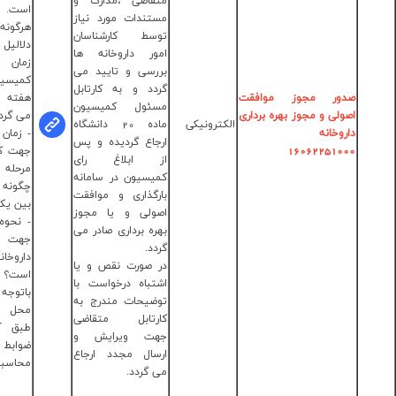
قاضی ،مدارک و
است. (درصورت
تندات مورد نیاز
هرگونه تغییر به
سط کارشناسان
دلالیل مختلف مجدد
ور داروخانه ها
زمان برگزاری
مهندس
رسی و تایید می
کمیسیون حداقل یک
پریسا
دد و به کارتابل
هفته قبل مشخص
عبدالهی
ئول کمیسیون
می گردد.)
مهندس
ماده 20 دانشگاه
- زمان برنامه بازرسی
زینب صالحی
جاع گردیده و پس
جهت کارشناسی های
شماره تماس
 ابلاغ رای
مرحله اول و دوم
:
33689103-
یسیون در سامانه
چگونه است؟
028
رگذاری و موافقت
بین یک تا دو هفته
ولی و یا مجوز
- نحوه کسب امتیاز
ره برداری صادر می
جهت بهره برداری
دد.
داروخانه چگونه
 صورت نقص و یا
است؟
تباه درخواست با
باتوجه به کارشناسی
ضیحات مندرج به
محل صورت گرفته
رتابل متقاضی
طبق آیین نامه و
ت ویرایش و
ضوابط مربوطه
سال مجدد ارجاع
محاسبه می گردد.
 گردد.