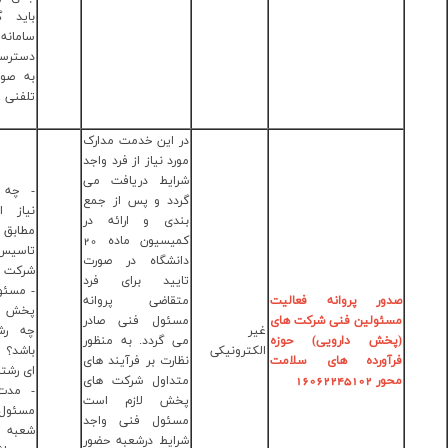
باید گزارش و در
سامانه ثبت گردد.
دسترسی به خدمت:
به صورت حضوری و
تلفنی .
 این خدمت مدارک
رد نیاز از فرد واجد
ایط دریافت می
- چه مدارکی مورد
دد و پس از جمع
نیاز است؟ مدارک
دی و ارائه در
مطابق با ضابطه
کمیسیون ماده 20
تاسیس و فعالیت
نشگاه در صورت
شرکت های پخش
یید برای فرد
- مسئول فنی شرکت
قاضی پروانه
دکتر سپیده
پخش فارغ التحصیل
ئول فنی صادر
سیف اللهی
چه رشته ای باید
 گردد. به منظور
تلفن
باشد؟ دکترای حرفه
ارت بر فرآیند های
:33663835-
ای رشته داروسازی
داول شرکت های
028
- مدت زمان حضور
ش لازم است
مسئول فنی در محل
ئول فنی واجد
شعبه چند ساعت
ایط درشعبه حضور