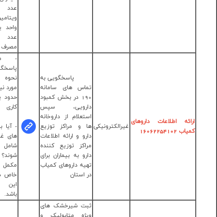
عدد پرل
ویتامین D 1000
واحد یا ماهانه یک
عدد 50000 واحد
مصرف نمود.
- مدت زمان
پاسخگویی در مورد
پاسخگویی به
نحوه تهیه داروی
اس های سامانه
مورد نیاز چقدر است؟
190 در بخش کمبود
حدود یک تا دو روز
ارویی، سپس
کاری
دکتر نسیم
تعلام از داروخانه
برزگر نفری
 و مراکز توزیع
- آیا برندها و مکمل
تلفن
رو و ارائه اطلاعات
های غیر دارویی هم
:33663835-
اکز توزیع کننده
شامل پیگیری می
028
رو به بیماران برای
شوند؟ خیر، داروهای
یه داروهای کمیاب
مکمل و برندهای
 استان
خاص در الویت کاری
این خدمت نمی
باشد.
ت شیرخشک های
ژه متابولیک و