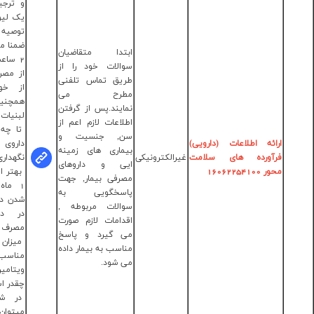
و ترجیحا همراه با
یک لیوان آب پرتقال
توصیه می شود,
ضمنا می بایست 1 تا
تدا متقاضیان
2 ساعت قبل و پس
الات خود را از
دکتر فاطمه
از مصرف قرص آهن
یق تماس تلفنی
سادات حاجی
از خوردن غذا و
طرح می
سیدتقیا
همچنین چای و
ایند.پس از گرفتن
دکتر
لبنیات اجتناب گردد.
لاعات لازم اعم از
محمدحسین
تا چه مدت میتوان
ن, جنسیت و
حیدری
داروی مصرف شده را
ماری های زمینه
نگهداری کرد؟
ی و داروهای
مستقیم:
بهتر است حداکثر تا
رفی بیمار, جهت
شماره 190
1 ماه از زمان باز
اسخگویی به
کد 3 سپس
شدن دارو و نگهداری
الات مربوطه ,
کد 2جهت
در دمای محیط,
دامات لازم صورت
ارائه اطلاعات
مصرف شود.
 گیرد و پاسخ
028-
میزان مصرف
اسب به بیمار داده
33684451
مناسب
 شود.
ویتامین D در ماه
چقدر است؟
در شرایط طبیعی
میتوان روزانه یک