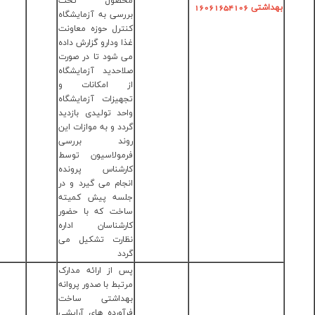
حصول تحت
آرایشی و
رسی به آزمایشگاه
بهداشتی
ترل حوزه معاونت
تلفن :
ا ودارو گزارش داده
5-
 شود تا در صورت
33672784-
احدید آزمایشگاه
028
 امکانات و
هیزات آزمایشگاه
حد تولیدی بازدید
دد و به موازات این
وند بررسی
مولاسیون توسط
رشناس پرونده
جام می گیرد و در
سه پیش کمیته
خت که با حضور
رشناسان اداره
ارت تشکیل می
دد
 از ارائه مدارک
تبط با صدور پروانه
داشتی ساخت
آورده های آرایشی