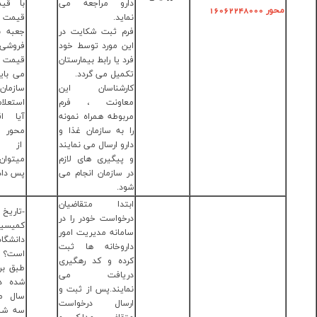
رو مراجعه می
با قیمت بالاتر از
:33673213-
اید.
قیمت مندرج بر
028
م ثبت شکایت در
جعبه به منزله گران
ن مورد توسط خود
فروشی نمی باشد و
د یا رابط بیمارستان
قیمت مصوب صرفا
میل می گردد.
می بایست از سایت
رشناسان این
سازمان غذا و دارو
اونت ، فرم
استعلام گردد.
بوطه همراه نمونه
آیا اقلام سلامت
 به سازمان غذا و
محور خریداری شده
رو ارسال می نمایند
از داروخانه را
پیگیری های لازم
میتوان به داروخانه
 سازمان انجام می
پس داد؟ خیر
د.
تدا متقاضیان
-تاریخ برگزاری
خواست خودر را در
کمیسیون ماده 20
مانه مدیریت امور
دانشگاه چه زمانی
روخانه ها ثبت
است؟
ده و کد رهگیری
طبق برنامه زمانبندی
ریافت می
شده در ابتدای هر
ایند.پس از ثبت و
سال معمولا آخرین
سال درخواست
سه شنبه ی هر ماه