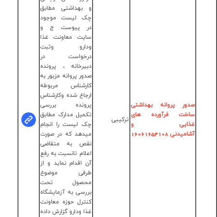
بهداشتی مطابق
 لیست موجود
 پیوست ج و
یت معاونت غذا
دارو وثبت
رخواست در
مهندس
یرخانه ، پرونده
مریم نصیری
ور پروانه مزبور به
کارشناس
رشناس مربوطه
مواد غذایی
جاع شده وکارشناس
وبهداشتی
ونده بررسی
کلیه پرسنل
میل مدارک مطابق
شاغل در اداره
 لیست را انجام
نظارت برمواد
دهد که در صورت
غذایی و
ص به متقاضی
آشامیدنی
لام تانسبت به رفع
تلفن :
 اقدام نماید و از
5-
رفی موضوع
33672784-
حصول تحت
028
رسی به آزمایشگاه
ترل حوزه معاونت
ا ودارو گزارش داده