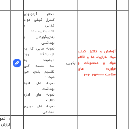
33336001
الی 5
جام آزمونهای
ترل کیفی مواد
ذایی و
امیدنی،بسته
دی،آرایشی و
داشتی
گوهر نوبری
ونه هایی که به
کارشناس
مایشگاه وارد
مسئول
یشوند به
دریافت
سامانه
ه دسته کلی
نمونه
سیم بندی می
تلفن
ند :
:33677172-
ونه های اداره
028
داشت
ونه های اداره
ارت
ونه های نیروی
تظامی
1- نحوه ثبت آنلاین
گزارش عوارض