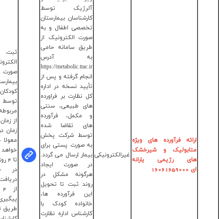
لرژیک توسط
رشناسان بیمارستان
صصی اطفال و به
رت الکترونیک از
یق سامانه حامی
ثبت نسخه
ه آدرس
الکترونیک در کجا
https://metabolic.ttac
صورت می گیرد؟ در
جام گرفته و پس از
بیمارستان تخصصی
یید نسخه در اداره
کودکان قدس و
 نظارت بر فراورده
توسط کارشناس
ی طبیعی، سنتی
مربوطه
مکمل، فرآورده
از زمان ثبت نسخه تا
ی تقاضا شده
دکتر نسترن
زمان دریافت فرآورده
سط شرکت پخش
عبادی
معولا چند روز فاصله
 صورت پستی برای
دکتر فاطمه
خواهد بود؟ معمول
عدم
مار ارسال می گردد.
جهانگیری
تا 4 روز
مصداق
 صورت ایجاد
تلفن :
در صورت عدم
گونه مشکل در
33663844-
دریافت فرآورده پس
ند ثبت تا تحویل
028
از 4 روز، چگونه
ن فرآورده ها،
پیگیری نماییم؟ از
نواده کودک با
طریق تماس تلفنی با
رشناس اداره نظارت
کارشناس اداره نظارت